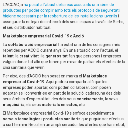
L'ACCAC ja
ha posat a l'abast dels seus associats una sèrie de
productes per poder complir amb tots els protocols de seguretat i
higiene necessaris per la reobertura de les instal·lacions juvenils
i
assegurar la neteja i desinfecció dels seus espais a través de Serhs,
el seu distribuïdor habitual.
Marketplace empresarial Covid-19 d'Acció
La
col·laboració empresarial
ha estat una de les consignes més
repetides per ACCIÓ durant anys. En una situació com l’actual, el
talent
, la
creativitat
i la
generositat
fan que persones i empreses
vulguin donar tot allò que tenen per mirar de pal·liar els efectes de la
crisi sanitària que vivim.
Per això, des d’ACCIÓ han posat en marxa el
Marketplace
empresarial Covid-19
. Aquí podreu compartir allò que les
empreses poden aportar, com poden col·laborar, com poden
adaptar-se i convertir-se en part de la solució, cadascuna des dels
seus àmbits d’especialitat, des dels seus
coneixements
, la seva
maquinària
, els seus
materials en estoc
, etc.
El Marketplace empresarial Covid-19 s’enfoca especialment a
serveis tecnològics
i
productes sanitaris
que puguin ser efectius
a curt termini. Recull en un ampli cercador les ofertes que han rebut,