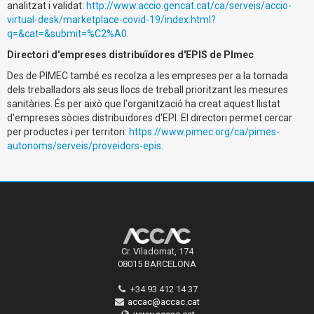
analitzat i validat:
http://www.accio.gencat.cat/ca/serveis/accio-
virtual-desk/marketplace-covid-19/index.html?
q=&cat=&submit=%C2%A0
.
Directori d'empreses distribuïdores d'EPIS de PImec
Des de PIMEC també es recolza a les empreses per a la tornada
dels treballadors als seus llocs de treball prioritzant les mesures
sanitàries. És per això que l'organització ha creat aquest llistat
d'empreses sòcies distribuïdores d'EPI. El directori permet cercar
per productes i per territori:
https://www.pimec.org/ca/pimes-
autonoms/serveis/proveidors-epis
.
Cr. Viladomat, 174
08015 BARCELONA
+34 93 412 14 37
accac@accac.cat