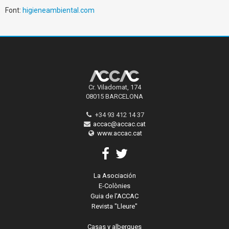
Font:
higieneambiental.com
Cr. Viladomat, 174
08015 BARCELONA
+34 93 412 14 37
accac@accac.cat
www.accac.cat
La Asociación
E-Colònies
Guia de l'ACCAC
Revista "Lleure"
Casas y albergues