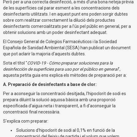
Però per a una correcta desinfecció, a més d'una bona neteja prèvia
de les superfícies cal parar esment a les concentracions dels
desinfectants utilitzats. I en aquest punt ens poden sorgir dubtes
sobre com realitzar correctament la dilució dels productes
desinfectants comercialitzats per a l'ús pel públic en general, per a
obtenir solucions amb un poder desinfectant adequat.
El Consejo General de Colegios Farmacéuticos i la Sociedad
Española de Sanidad Ambiental (SESA) han publicat un document
que pot aclarir la majoria d'aquests dubtes.
Sota el títol "
COVID-19 - Cómo preparar soluciones para la
desinfección de superficies para uso por el público en general
",
aquesta petita guia ens explica els mètodes de preparació per a:
A. Preparació de desinfectants a base de clor:
Per a aconseguir la concentració desitjada, l'hipoclorit de sodi es
prepara diluint la solució aquosa bàsica amb una proporció
especificada d'aigua neta i transparent, a fi d'aconseguir la
concentració final necessària.
S'explica com preparar:
Solucions d'hipoclorit de sodi al 0,1% en funció de la
concentració del lleixiu de partida i el volum que volem