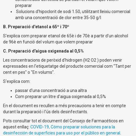
preparar
Solucions d'hipoclorit de sodi 1.50, utilitzant lleixiu comercial
amb una concentració de clor entre 35-50 g/l
B. Preparació d'etanol a 65º i 70º
S'explica com preparar etanol de 65è i de 70è a partir d'un alcohol
de 96è en funció del volum que volem preparar
C. Preparació d'aigua oxigenada al 0,5%
Les concentracions de peròxid d'hidrogen (H2 O2 ) poden venir
expressades en l'etiquetatge del producte comercial com "Tant per
cent en pes" o "En volums".
S'explica com:
passar d'una concentració a una altra
Com preparar un litre d'aigua oxigenada al 0,5%
En el document es recullen a més precaucions a tenir en compte
durant la preparació i l'ús dels desinfectants.
Pots consultar tot el document del Consejo de Farmacéticos en
aquest enllaç:
COVID-19, Cómo preparar soluciones para la
desinfección de superficies para uso por el público en general
.