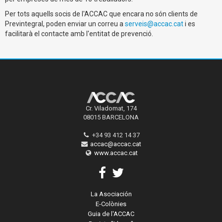
Per tots aquells socis de l'ACCAC que encara no són clients de
Previntegral, poden enviar un correu a
serveis@accac.cat
i es
facilitarà el contacte amb l'entitat de prevenció.
Cr. Viladomat, 174
08015 BARCELONA
+34 93 412 14 37
accac@accac.cat
www.accac.cat
La Asociación
E-Colònies
Guia de l'ACCAC