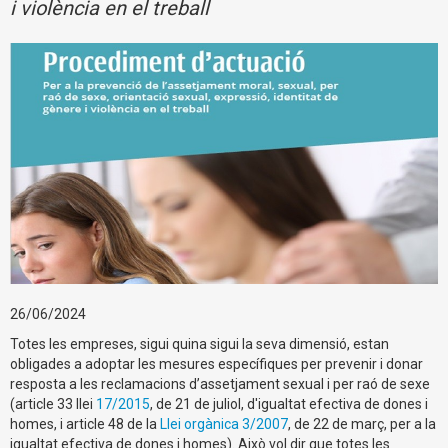
i violència en el treball
26/06/2024
Totes les empreses, sigui quina sigui la seva dimensió, estan
obligades a adoptar les mesures específiques per prevenir i donar
resposta a les reclamacions d’assetjament sexual i per raó de sexe
(article 33 llei
17/2015
, de 21 de juliol, d'igualtat efectiva de dones i
homes, i article 48 de la
Llei orgànica 3/2007
, de 22 de març, per a la
igualtat efectiva de dones i homes). Això vol dir que totes les