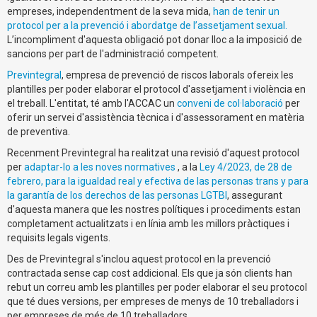
empreses, independentment de la seva mida,
han de tenir un
protocol per a la prevenció i abordatge de l’assetjament sexual
.
L’incompliment d'aquesta obligació pot donar lloc a la imposició de
sancions per part de l'administració competent.
Previntegral
, empresa de prevenció de riscos laborals ofereix les
plantilles per poder elaborar el protocol d'assetjament i violència en
el treball. L'entitat, té amb l'ACCAC un
conveni de col·laboració
per
oferir un servei d'assistència tècnica i d'assessorament en matèria
de preventiva.
Recenment Previntegral ha realitzat una revisió d'aquest protocol
per
adaptar-lo a les noves normatives
, a la
Ley 4/2023, de 28 de
febrero, para la igualdad real y efectiva de las personas trans y para
la garantía de los derechos de las personas LGTBI
, assegurant
d'aquesta manera que les nostres polítiques i procediments estan
completament actualitzats i en línia amb les millors pràctiques i
requisits legals vigents.
Des de Previntegral s'inclou aquest protocol en la prevenció
contractada sense cap cost addicional. Els que ja són clients han
rebut un correu amb les plantilles per poder elaborar el seu protocol
que té dues versions, per empreses de menys de 10 treballadors i
per empreses de més de 10 treballadors.