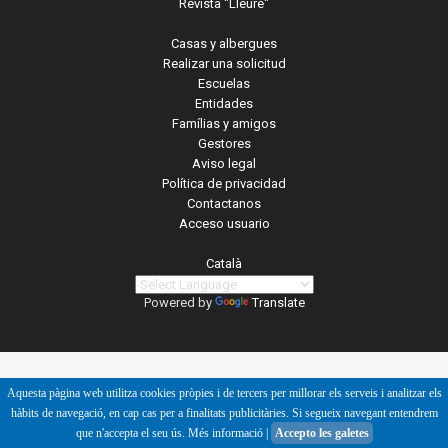
Revista "Lleure"
Casas y albergues
Realizar una solicitud
Escuelas
Entidades
Famílias y amigos
Gestores
Aviso legal
Política de privacidad
Contactanos
Acceso usuario
Català
Powered by
Translate
Aquesta pàgina web utilitza cookies pròpies i de tercers per millorar els serveis i analitzar els
hàbits de navegació, en cap cas per a finalitats publicitàries. Si segueix navegant entendrem
que n'accepta el seu ús.
Més informació
|
Accepto les galetes