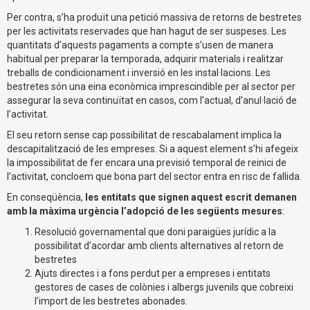
Per contra, s’ha produït una petició massiva de retorns de bestretes
per les activitats reservades que han hagut de ser suspeses. Les
quantitats d’aquests pagaments a compte s’usen de manera
habitual per preparar la temporada, adquirir materials i realitzar
treballs de condicionament i inversió en les instal·lacions. Les
bestretes són una eina econòmica imprescindible per al sector per
assegurar la seva continuïtat en casos, com l’actual, d’anul·lació de
l’activitat.
El seu retorn sense cap possibilitat de rescabalament implica la
descapitalització de les empreses. Si a aquest element s’hi afegeix
la impossibilitat de fer encara una previsió temporal de reinici de
l’activitat, concloem que bona part del sector entra en risc de fallida.
En conseqüència,
les entitats que signen aquest escrit demanen
amb la màxima urgència l’adopció de les següents mesures
:
Resolució governamental que doni paraigües jurídic a la
possibilitat d’acordar amb clients alternatives al retorn de
bestretes
Ajuts directes i a fons perdut per a empreses i entitats
gestores de cases de colònies i albergs juvenils que cobreixi
l’import de les bestretes abonades.