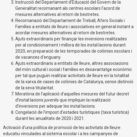
Instrucció del Departament d’Educació del Govern de la
Generalitat recomanant als centres escolars l’acord de
mesures alternatives al retorn de bestretes.
Recomanació del Departament de Treball, Afers Socials i
Famílies a entitats de lleure i associatives en general instant a
acordar mesures alternatives al retorn de bestretes.
Ajuts extraordinaris per finançar les inversions realitzades
per al condicionament i millora de les instal·lacions durant
2020, en preparació de les temporades de colònies escolars i
de vacances d’enguany.
Ajuts extraordinaris a entitats de lleure, altres associacions
del món cultural i social i famílies en desavantatge econòmic
per tal que puguin realitzar activitats de lleure en la totalitat
de la xarxa de cases de colònies de Catalunya, sense distinció
de la seva titularitat.
Moratòria de l’aplicació d’aquelles mesures del futur decret
d’instal·lacions juvenils que impliquin la realització
d’inversions per adequar les instal·lacions.
Congelació de l’impost d’estades turístiques (taxa turística)
durant les anualitats de 2020 i 2021.
Activació d’una política de promoció de les activitats de lleure
educatiu vinculades al sistema escolar i a les campanyes de