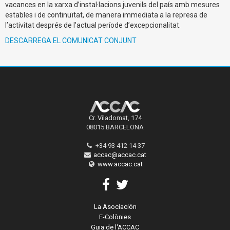
vacances en la xarxa d’instal·lacions juvenils del país amb mesures
estables i de continuïtat, de manera immediata a la represa de
l’activitat després de l’actual període d’excepcionalitat.
DESCARREGA EL COMUNICAT CONJUNT
Cr. Viladomat, 174
08015 BARCELONA
+34 93 412 14 37
accac@accac.cat
www.accac.cat
La Asociación
E-Colònies
Guia de l'ACCAC