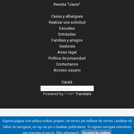
Revista "Lleure"
Casas y albergues
Realizar una solicitud
Escuelas
Entidades
Famílias y amigos
Gestores
Aviso legal
Política de privacidad
Contactanos
Acceso usuario
Català
Powered by
Translate
Aquesta pàgina web utilitza cookies pròpies i de tercers per millorar els serveis i analitzar els
hàbits de navegació, en cap cas per a finalitats publicitàries. Si segueix navegant entendrem
que n'accepta el seu ús.
Més informació
|
Accepto les galetes