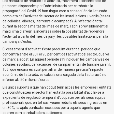
Les mesures de restricció d'activitat, moviment i concentració de
persones disposades per l'administració per combatre la
propagació del Covid-19 han tingut com a conseqüència l'aturada
completa de l'activitat del sector de les instal·lacions juvenils (cases
de colònies, albergs, i terrenys d'acampada). A l’afectació total
durant la segona meitat del mes de març, l’abril i previsiblement el
maig, s’ha d’afegir la incertesa sobre la possibilitat de reprendre
l’activitat a partir del mes de juny i les possibles limitacions per a la
campanya d’estiu.
El cessament d’activitat s’està produint durant el període que
concentra entre el 80 i el 90 per cent de l’activitat del sector, que va
de març a agost. En aquest període s’hi inclouen les campanyes de
colònies escolars, de vacances, de campaments i de turisme juvenil.
Tot i que encara és aviat per xifrar de manera precisa l’impacte
econòmic de l’aturada, es calcula una caiguda de la facturació no
inferior als 50 milions d’euros.
Els únics suports a què han pogut tenir accés les empreses i entitats
que constitueixen el sector han estat la possibilitat d’acollir-se a
expedients de regulació temporal d’ocupació per als seus equips
professionals que, en tot cas, veuen reduïts els seus ingressos en
un 30%, i a ajuts puntuals i escassos per a aquells agents que
operen com a treballadors autònoms.