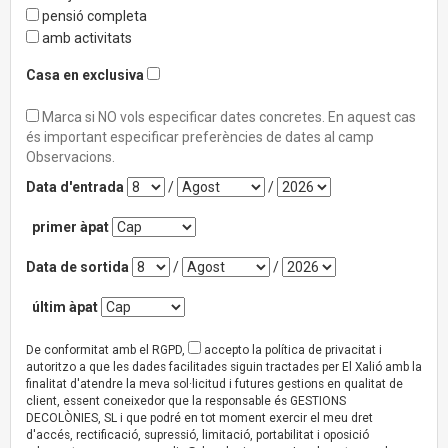
pensió completa
amb activitats
Casa en exclusiva
Marca si NO vols especificar dates concretes. En aquest cas
és important especificar preferències de dates al camp
Observacions.
Data d'entrada
/
/
primer àpat
Data de sortida
/
/
últim àpat
De conformitat amb el RGPD,
accepto la política de privacitat i
autoritzo a que les dades facilitades siguin tractades per El Xalió amb la
finalitat d'atendre la meva sol·licitud i futures gestions en qualitat de
client, essent coneixedor que la responsable és GESTIONS
DECOLÒNIES, SL i que podré en tot moment exercir el meu dret
d'accés, rectificació, supressió, limitació, portabilitat i oposició