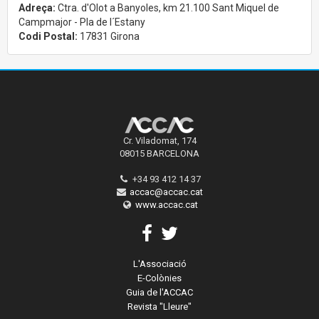
Adreça:
Ctra. d'Olot a Banyoles, km 21.100 Sant Miquel de
Campmajor - Pla de l´Estany
Codi Postal:
17831 Girona
Cr. Viladomat, 174
08015 BARCELONA
+34 93 412 14 37
accac@accac.cat
www.accac.cat
L'Associació
E-Colònies
Guia de l'ACCAC
Revista "Lleure"