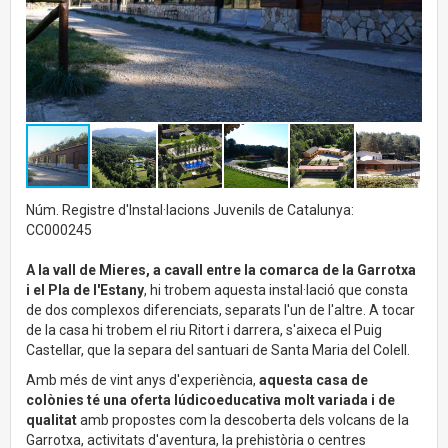
Núm. Registre d'Instal·lacions Juvenils de Catalunya:
CC000245
A la vall de Mieres, a cavall entre la comarca de la Garrotxa
i el Pla de l'Estany
, hi trobem aquesta instal·lació que consta
de dos complexos diferenciats, separats l'un de l'altre. A tocar
de la casa hi trobem el riu Ritort i darrera, s'aixeca el Puig
Castellar, que la separa del santuari de Santa Maria del Colell.
Amb més de vint anys d'experiència,
aquesta casa de
colònies té una oferta lúdicoeducativa molt variada i de
qualitat
amb propostes com la descoberta dels volcans de la
Garrotxa, activitats d'aventura, la prehistòria o centres