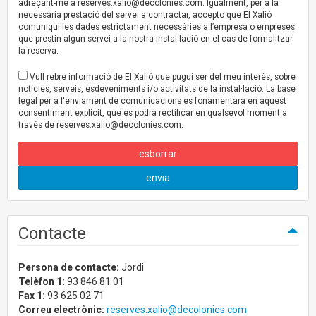
adreçant-me a
reserves.xalio@decolonies.com
. Igualment, per a la
necessària prestació del servei a contractar, accepto que El Xalió
comuniqui les dades estrictament necessàries a l’empresa o empreses
que prestin algun servei a la nostra instal·lació en el cas de formalitzar
la reserva.
Vull rebre informació de El Xalió que pugui ser del meu interès, sobre
notícies, serveis, esdeveniments i/o activitats de la instal·lació. La base
legal per a l'enviament de comunicacions es fonamentarà en aquest
consentiment explícit, que es podrà rectificar en qualsevol moment a
través de
reserves.xalio@decolonies.com
.
esborrar
envia
Contacte
Persona de contacte:
Jordi
Telèfon 1:
93 846 81 01
Fax 1:
93 625 02 71
Correu electrònic:
reserves.xalio@decolonies.com