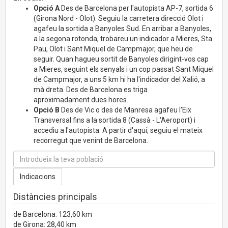
Opció A
Des de Barcelona per l'autopista AP-7, sortida 6
(Girona Nord - Olot). Seguiu la carretera direcció Olot i
agafeu la sortida a Banyoles Sud. En arribar a Banyoles,
a la segona rotonda, trobareu un indicador a Mieres, Sta.
Pau, Olot i Sant Miquel de Campmajor, que heu de
seguir. Quan hagueu sortit de Banyoles dirigint-vos cap
a Mieres, seguint els senyals i un cop passat Sant Miquel
de Campmajor, a uns 5 km hi ha l'indicador del Xalió, a
mà dreta. Des de Barcelona es triga
aproximadament dues hores.
Opció B
Des de Vic o des de Manresa agafeu l'Eix
Transversal fins a la sortida 8 (Cassà - L'Aeroport) i
accediu a l'autopista. A partir d'aquí, seguiu el mateix
recorregut que venint de Barcelona.
Distàncies principals
de Barcelona: 123,60 km
de Girona: 28,40 km