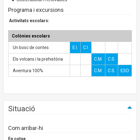
Programa i excursions
Activitats escolars:
Colònies escolars
Un bosc de contes
E.I.
C.I.
Els volcans i la prehistòria
C.M.
C.S.
Aventura 100%
C.M.
C.S.
ESO
Situació
Com arribar-hi
En cotxe
: