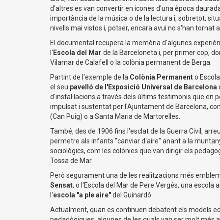
d'altres es van convertir en icones d'una època daurada
importància de la música o de la lectura i, sobretot, sit
nivells mai vistos i, potser, encara avui no s'han tornat a
El documental recupera la memòria d'algunes experiènc
l'
Escola del Mar
de la Barceloneta i, per primer cop, d
Vilamar de Calafell o la colònia permanent de Berga.
Partint de l'exemple de la
Colònia Permanent
o Escola
el seu
pavelló de l'Exposició Universal de Barcelona
d'instal·lacions a través dels últims testimonis que e
impulsat i sustentat per l'Ajuntament de Barcelona, co
(Can Puig) o a Santa Maria de Martorelles.
També, des de 1906 fins l'esclat de la Guerra Civil, arr
permetre als infants "canviar d'aire" anant a la muntan
sociològics, com les colònies que van dirigir els pedag
Tossa de Mar.
Però segurament una de les realitzacions més emblemàti
Sensat
, o l'Escola del Mar de Pere Vergés, una escola a
l'
escola "a ple aire"
del Guinardó.
Actualment, quan es continuen debatent els models educ
pedagògiques, algunes de les quals van ser molt més a