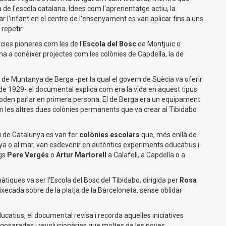
 de l'escola catalana. Idees com l'aprenentatge actiu, la
uar l'infant en el centre de l'ensenyament es van aplicar fins a uns
 repetir.
ies pioneres com les de l'
Escola del Bosc
de Montjuïc o
ona a conèixer projectes com les colònies de Capdella, la de
 de Muntanya de Berga -per la qual el govern de Suècia va oferir
de 1929- el documental explica com era la vida en aquest tipus
n poden parlar en primera persona. El de Berga era un equipament
m les altres dues colònies permanents que va crear al Tibidabo
eu de Catalunya es van fer
colònies escolars
que, més enllà de
ya o al mar, van esdevenir en autèntics experiments educatius i
ogs
Pere Vergés
o
Artur Martorell
a Calafell, a Capdella o a
ques va ser l'Escola del Bosc del Tibidabo, dirigida per
Rosa
ixecada sobre de la platja de la Barceloneta, sense oblidar
atius, el documental revisa i recorda aquelles iniciatives
gosarades i revolucionàries que moltes de les noves