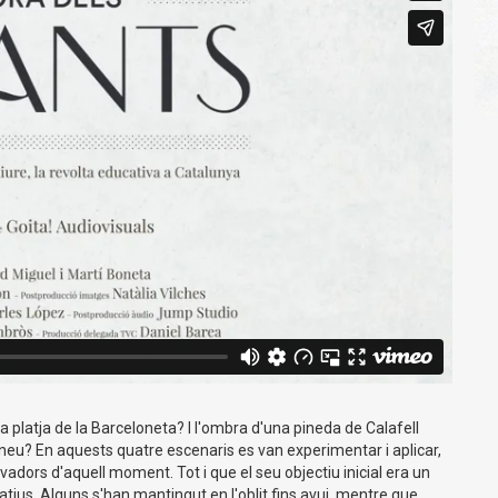
 platja de la Barceloneta? I l'ombra d'una pineda de Calafell
rineu? En aquests quatre escenaris es van experimentar i aplicar,
dors d'aquell moment. Tot i que el seu objectiu inicial era un
tius. Alguns s'han mantingut en l'oblit fins avui, mentre que