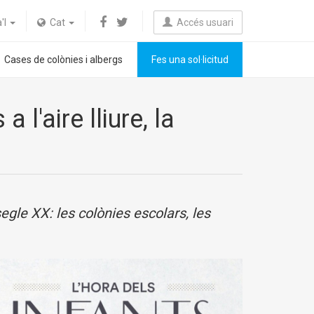
a'l
Cat
Accés usuari
Cases de colònies i albergs
Fes una sol·licitud
l'aire lliure, la
egle XX: les colònies escolars, les