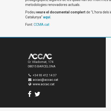
metodologies renovadores actuals.
Podeu
veure el documental complert
de "L'hora dels i
Catalunya"
aquí
.
Font:
CCMA.cat
Cr. Viladomat, 174
08015 BARCELONA
+34 93 412 14 37
accac@accac.cat
www.accac.cat