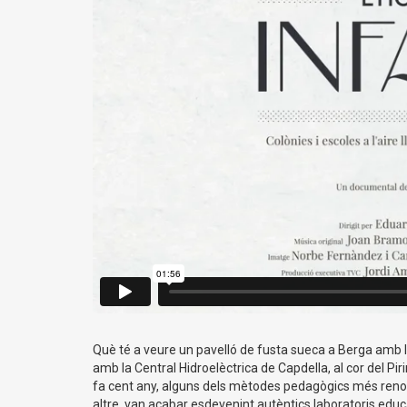
Què té a veure un pavelló de fusta sueca a Berga amb la
amb la Central Hidroelèctrica de Capdella, al cor del Pi
fa cent any, alguns dels mètodes pedagògics més renova
altre, van acabar esdevenint autèntics laboratoris educa