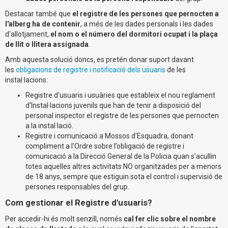
Destacar també que
el registre de les persones que pernocten a
l'alberg ha de contenir
, a més de les dades personals i les dades
d'allotjament,
el nom o el número del dormitori ocupat i la plaça
de llit o llitera assignada
.
Amb aquesta solució doncs, es pretén donar suport davant
les
obligacions de registre i notificació dels usuaris
de les
instal·lacions:
Registre d'usuaris i usuàries que estableix el nou reglament
d'Instal·lacions juvenils que han de tenir a disposició del
personal inspector el registre de les persones que pernocten
a la instal·lació.
Registre i comunicació a Mossos d'Esquadra, donant
compliment a l'Ordre sobre l’obligació de registre i
comunicació a la Direcció General de la Policia quan s'acullin
totes aquelles altres activitats NO organitzades per a menors
de 18 anys, sempre que estiguin sota el control i supervisió de
persones responsables del grup.
Com gestionar el Registre d'usuaris?
Per accedir-hi és molt senzill, només
cal fer clic sobre el nombre