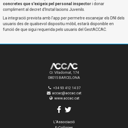
concretes que s'exigeix pel personal inspector
i donar
compliment al decret d'Instal·lacions Juvenils.
La integració prevista amb l'app per permetre escanejar els DNI dels
usuaris des de qualsevol dispositiu mòbil, estarà disponible en
funció de que sigui requerida pels usuaris del GestACCAC.
Cr. Viladomat, 174
08015 BARCELONA
+34 93 412 14 37
accac@accac.cat
www.accac.cat
L'Associació
E-Colònies