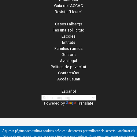
Guia de l'ACCAC
Revista "Lleure"
Cases i albergs
Fes una sol·licitud
Escoles
Entitats
Famílies i amics
Gestors
Avís legal
Política de privacitat
Contacta'ns
Accés usuari
Español
Powered by
Translate
Aquesta pàgina web utilitza cookies pròpies i de tercers per millorar els serveis i analitzar els