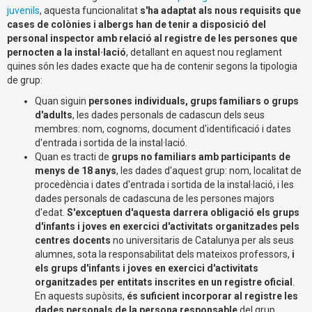
juvenils
, aquesta funcionalitat
s'ha adaptat als nous requisits que
cases de colònies i albergs han de tenir a disposició del
personal inspector amb relació al registre de les persones que
pernocten a la instal·lació
, detallant en aquest nou reglament
quines són les dades exacte que ha de contenir segons la tipologia
de grup:
Quan siguin
persones individuals, grups familiars o grups
d'adults
, les dades personals de cadascun dels seus
membres: nom, cognoms, document d'identificació i dates
d'entrada i sortida de la instal·lació.
Quan es tracti de
grups no familiars amb participants de
menys de 18 anys
, les dades d'aquest grup: nom, localitat de
procedència i dates d'entrada i sortida de la instal·lació, i les
dades personals de cadascuna de les persones majors
d'edat.
S'exceptuen d'aquesta darrera obligació els grups
d'infants i joves en exercici d'activitats organitzades pels
centres docents
no universitaris de Catalunya per als seus
alumnes, sota la responsabilitat dels mateixos professors,
i
els grups d'infants i joves en exercici d'activitats
organitzades per entitats inscrites en un registre oficial
.
En aquests supòsits,
és suficient incorporar al registre les
dades personals de la persona responsable
del grup.