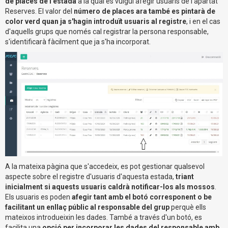
de places de l'estada
a la qual es vulgui afegir usuaris de l'apartat
Reserves. El valor del
número de places ara també es pintarà de
color verd quan ja s'hagin introduït usuaris al registre
, i en el cas
d'aquells grups que només cal registrar la persona responsable,
s'identificarà fàcilment que ja s'ha incorporat.
A la mateixa pàgina que s'accedeix, es pot gestionar qualsevol
aspecte sobre el registre d'usuaris d'aquesta estada,
triant
inicialment si aquests usuaris caldrà notificar-los als mossos
.
Els usuaris es poden
afegir tant amb el botó corresponent o be
facilitant un enllaç públic al responsable del grup
perquè ells
mateixos introdueixin les dades. També a través d'un botó, es
facilita una
opció per incorporar les dades del responsable amb