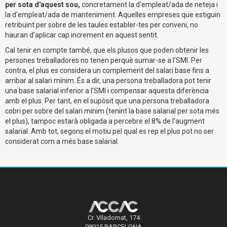
per sota d'aquest sou,
concretament la d'empleat/ada de neteja i
la d'empleat/ada de manteniment.
Aquelles empreses que estiguin
retribuint per sobre de les taules establer-tes per conveni, no
hauran d'aplicar cap increment en aquest sentit.
Cal tenir en compte també, que els plusos que poden obtenir les
persones treballadores no tenen perquè sumar-se a l’SMI. Per
contra, el plus es considera un complement del salari base fins a
arribar al salari mínim. És a dir, una persona treballadora pot tenir
una base salarial inferior a l’SMI i compensar aquesta diferència
amb el plus. Per tant, en el supòsit que una persona treballadora
cobri per sobre del salari mínim (tenint la base salarial per sota més
el plus), tampoc estarà obligada a percebre el 8% de l’augment
salarial. Amb tot, segons el motiu pel qual es rep el plus pot no ser
considerat com a més base salarial.
Cr. Viladomat, 174
08015 BARCELONA