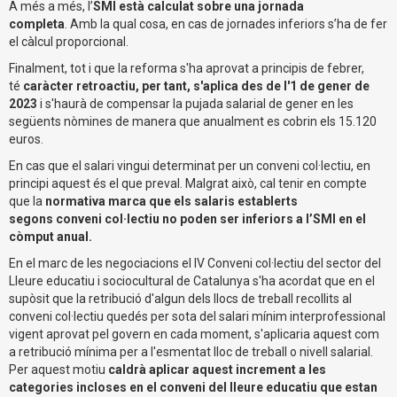
A més a més, l’
SMI està calculat sobre una jornada
completa
. Amb la qual cosa, en cas de jornades inferiors s’ha de fer
el càlcul proporcional.
Finalment, tot i que la reforma s'ha aprovat a principis de febrer,
té
caràcter retroactiu, per tant, s'aplica des de l'1 de gener de
2023
i s'haurà de compensar la pujada salarial de gener en les
següents nòmines de manera que anualment es cobrin els 15.120
euros.
En cas que el salari vingui determinat per un conveni col·lectiu, en
principi aquest és el que preval. Malgrat això, cal tenir en compte
que la
normativa marca que els salaris establerts
segons conveni col·lectiu no poden ser inferiors a l’SMI en el
còmput anual.
En el marc de les negociacions el IV Conveni col·lectiu del sector del
Lleure educatiu i sociocultural de Catalunya s'ha acordat que en el
supòsit que la retribució d'algun dels llocs de treball recollits al
conveni col·lectiu quedés per sota del salari mínim interprofessional
vigent aprovat pel govern en cada moment, s'aplicaria aquest com
a retribució mínima per a l'esmentat lloc de treball o nivell salarial.
Per aquest motiu
caldrà aplicar aquest increment a les
categories incloses en el conveni del lleure educatiu que estan