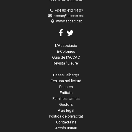
+34 93 412 14 37
accac@accac.cat
www.accac.cat
L'Associació
E-Colònies
Guia de l'ACCAC
Revista "Lleure"
Cases i albergs
Fes una sol·licitud
Escoles
Entitats
Famílies i amics
Gestors
Avís legal
Política de privacitat
Contacta'ns
Accés usuari