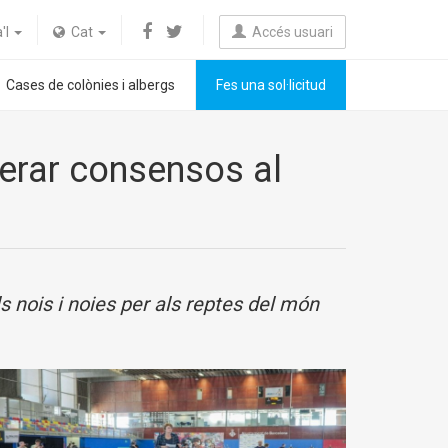
a'l
Cat
Accés usuari
Cases de colònies i albergs
Fes una sol·licitud
nerar consensos al
ls nois i noies per als reptes del món