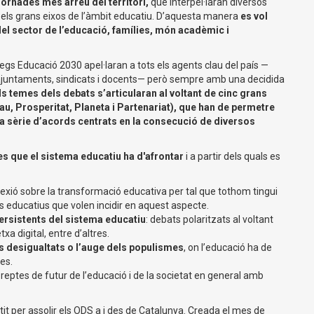
jornades més arreu del territori,
que interpel·laran diversos
en els grans eixos de l’àmbit educatiu. D’aquesta manera
es vol
del sector de l’educació, famílies, món acadèmic i
iàlegs Educació 2030 apel·laran a tots els agents clau del país —
ns, ajuntaments, sindicats i docents— però sempre amb una decidida
ls temes dels debats s’articularan al voltant de cinc grans
u, Prosperitat, Planeta i Partenariat), que han de permetre
una sèrie d’acords centrats en la consecució de diversos
tes que el sistema educatiu ha d'afrontar
i a partir dels quals es
flexió sobre la transformació educativa per tal que tothom tingui
s educatius que volen incidir en aquest aspecte.
rsistents del sistema educatiu
: debats polaritzats al voltant
xa digital, entre d’altres.
les desigualtats o l’auge dels populismes
, on l’educació ha de
es.
s reptes de futur de l’educació i de la societat en general amb
it per assolir els ODS a i des de Catalunya. Creada el mes de