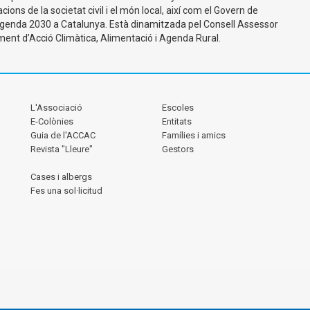
ons de la societat civil i el món local, així com el Govern de
l’Agenda 2030 a Catalunya. Està dinamitzada pel Consell Assessor
ent d’Acció Climàtica, Alimentació i Agenda Rural.
L'Associació
Escoles
E-Colònies
Entitats
Guia de l'ACCAC
Famílies i amics
Revista "Lleure"
Gestors
Cases i albergs
Fes una sol·licitud