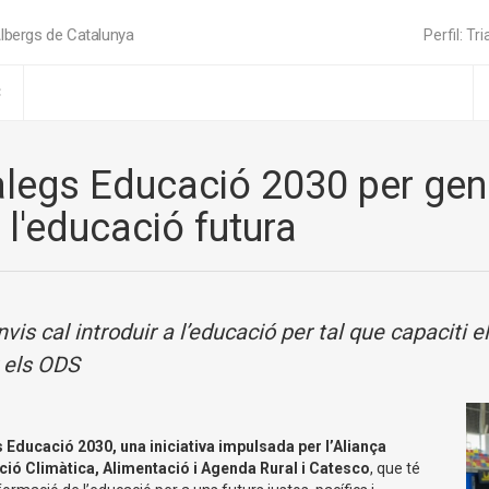
lbergs de Catalunya
Perfil: Tri
C
iàlegs Educació 2030 per ge
 l'educació futura
vis cal introduir a l’educació per tal que capaciti e
r els ODS
 Educació 2030, una iniciativa impulsada per l’Aliança
ció Climàtica, Alimentació i Agenda Rural i Catesco
, que
té