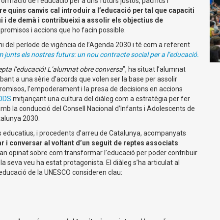
ormació de l’educació per a uns futurs justos, pacífics i
re quins canvis cal introduir a l’educació per tal que capaciti
 i de demà i contribueixi a assolir els objectius de
romisos i accions que ho facin possible.
ini del període de vigència de l’Agenda 2030 i té com a referent
junts els nostres futurs: un nou contracte social per a l’educació.
pta l’educació! L’alumnat obre conversa
”, ha situat l’alumnat
ibant a una sèrie d’acords que volen ser la base per assolir
mpromisos, l’empoderament i la presa de decisions en accions
ODS
mitjançant una cultura del diàleg com a estratègia per fer
amb la conducció del Consell Nacional d’Infants i Adolescents de
talunya 2030.
s educatius, i procedents d’arreu de Catalunya, acompanyats
r i conversar al voltant d’un seguit de reptes associats
an opinat sobre com transformar l’educació per poder contribuir
a seva veu ha estat protagonista. El diàleg s’ha articulat al
’educació de la UNESCO consideren clau: