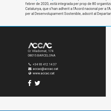
febrer de 2020, està integrada per prop de 80 organitzaci
Catalunya, que s’han adherit a l’Acord nacional per a 
per al Desenvolupament Sostenible, adscrit al Departam
Cr. Viladomat, 174
08015 BARCELONA
+34 93 412 14 37
accac@accac.cat
www.accac.cat