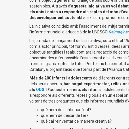
com a objectiu generar un diàleg de país sobre la transf
sostenibles. A través d’
aquesta iniciativa es vol debat
els nois i noies a respondre als reptes del món d’avui
desenvolupament sostenible
, així com promoure comp
La iniciativa coincideix amb l’assoliment del mitjà term
l’informe mundial d’educació de la UNESCO
Reimaginem 
La jornada de llançament de la iniciativa, sota el títol “
Re
com a actor principal
,
tot formulant diverses idees i arr
objectius tangibles i reals, com ara la redacció de co
encaminades a fer possible l’assoliment dels diversos
front als grans reptes de futur. Per fer-ho ha comptat 
Catalunya, organització que forma part de l’Aliança Ca
Més de 200 infants i adolescents
de diferents centre
dels seus docents,
han pogut experimentar, reflexiona
als
ODS
.
D’aquesta manera, els infants i adolescents h
a respondre als diferents reptes globals en un espai on l
voltant de tres preguntes que els informes mundials d
què hem de continuar fent?
què hem de deixar de fer?
què cal reinventar de manera creativa?