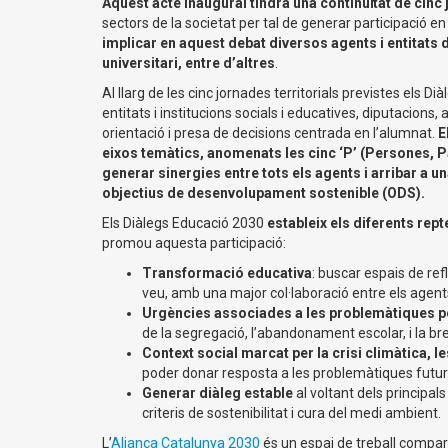
Aquest acte inaugural tindrà una continuïtat de cinc 
sectors de la societat per tal de generar participació 
implicar en aquest debat diversos agents i entitats 
universitari, entre d’altres
.
Al llarg de les cinc jornades territorials previstes els D
entitats i institucions socials i educatives, diputacio
orientació i presa de decisions centrada en l’alumnat.
E
eixos temàtics, anomenats les cinc ‘P’ (Persones, Pa
generar sinergies entre tots els agents i arribar a 
objectius de desenvolupament sostenible (ODS).
Els Diàlegs Educació 2030
estableix els diferents rep
promou aquesta participació:
Transformació educativa
: buscar espais de re
veu, amb una major col·laboració entre els agent
Urgències associades a les problemàtiques pe
de la segregació, l’abandonament escolar, i la bret
Context social marcat per la crisi climàtica, 
poder donar resposta a les problemàtiques futur
Generar diàleg estable
al voltant dels principal
criteris de sostenibilitat i cura del medi ambient.
L’
Aliança Catalunya 2030
és un espai de treball compart