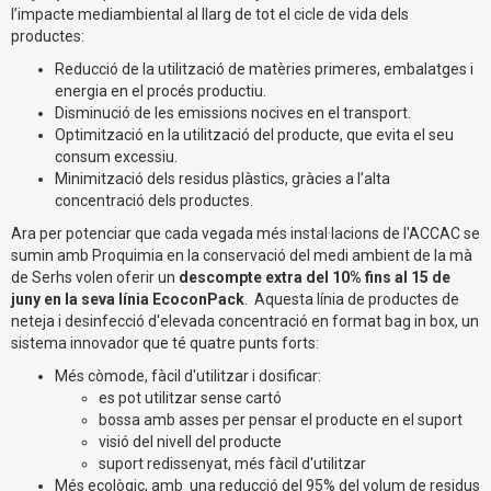
l’impacte mediambiental al llarg de tot el cicle de vida dels
productes:
Reducció de la utilització de matèries primeres, embalatges i
energia en el procés productiu.
Disminució de les emissions nocives en el transport.
Optimització en la utilització del producte, que evita el seu
consum excessiu.
Minimització dels residus plàstics, gràcies a l’alta
concentració dels productes.
Ara per potenciar que cada vegada més instal·lacions de l'ACCAC se
sumin amb Proquimia en la conservació del medi ambient de la mà
de Serhs volen oferir un
descompte extra del 10% fins al 15 de
juny en la seva línia EcoconPack
. Aquesta línia de productes de
neteja i desinfecció d'elevada concentració en format bag in box, un
sistema innovador que té quatre punts forts:
Més còmode, fàcil d'utilitzar i dosificar:
es pot utilitzar sense cartó
bossa amb asses per pensar el producte en el suport
visió del nivell del producte
suport redissenyat, més fàcil d'utilitzar
Més ecològic, amb una reducció del 95% del volum de residus