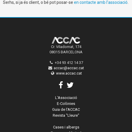
Serhs, si ja és client, o bé pot posar-se
en contacte amb l'associació
.
Cr. Viladomat, 174
08015 BARCELONA
+34 93 412 14 37
accac@accac.cat
www.accac.cat
L'Associació
E-Colònies
Guia de l'ACCAC
Revista "Lleure"
Cases i albergs