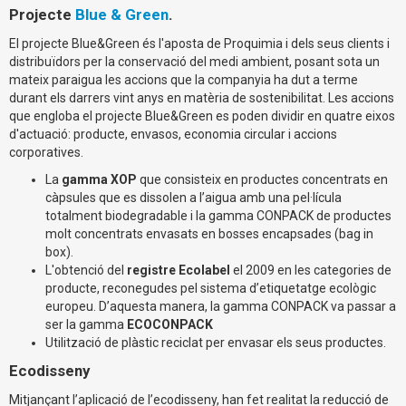
Projecte
Blue & Green
.
El projecte Blue&Green és l'aposta de Proquimia i dels seus clients i
distribuïdors per la conservació del medi ambient, posant sota un
mateix paraigua les accions que la companyia ha dut a terme
durant els darrers vint anys en matèria de sostenibilitat. Les accions
que engloba el projecte Blue&Green es poden dividir en quatre eixos
d'actuació: producte, envasos, economia circular i accions
corporatives.
La
gamma XOP
que consisteix en productes concentrats en
càpsules que es dissolen a l’aigua amb una pel·lícula
totalment biodegradable i la gamma CONPACK de productes
molt concentrats envasats en bosses encapsades (bag in
box).
L'obtenció del
registre Ecolabel
el 2009 en les categories de
producte, reconegudes pel sistema d’etiquetatge ecològic
europeu. D’aquesta manera, la gamma CONPACK va passar a
ser la gamma
ECOCONPACK
Utilització de plàstic reciclat per envasar els seus productes.
Ecodisseny
Mitjançant l’aplicació de l’ecodisseny, han fet realitat la reducció de