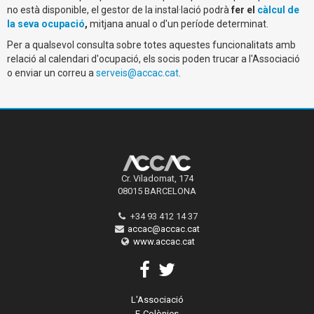
no està disponible, el gestor de la instal·lació podrà
fer el
càlcul de
la seva ocupació
,
mitjana anual o d'un període determinat.
Per a qualsevol consulta sobre totes aquestes funcionalitats amb
relació al calendari d'ocupació, els socis poden trucar a l'Associació
o enviar un correu a
serveis@accac.cat
.
Cr. Viladomat, 174
08015 BARCELONA
+34 93 412 14 37
accac@accac.cat
www.accac.cat
L'Associació
E-Colònies