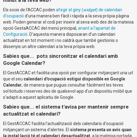
Els socis de l'ACCAC poden
afegir el giny (
widget
) de calendari
d'ocupació
d'una manera ben fàcil i ràpida a la seva pròpia pàgina
web. Poden generar el codi per inserir al seva web des de la mateixa
opció GestaACCAC del menú principal,
anant a l'apartat de
Configuració
. D'aquesta manera disposaran d'un calendari
actualitzat en tot moment i no caldrà que també gestionis o
dissenyis un altre calendari a la teva pròpia web.
Sabies que... pots sincronitzar el calendari amb
Google Calendar?
El GestACCAC et facilita una opció per configurar mitjançant una url
que el seu
calendari d'ocupació estigui disponible en Google
Calendar
, de manera que puguis consultar fàcilment les teves
sol·licituds i reserves des de qualsevol app d'un dispositiu mòbil que
s'adapti a aquest aplicatiu de Google.
Sabies que... el sistema t'avisa per mantenir sempre
actualitzat el calendari?
El GestACCAC facilita l'actualització dels calendaris d'ocupació
mitjançant un sistema d'alertes. El
sistema presenta un avís quan
la instal·lació té el calendari desactualitzat
, a la mateixa portada