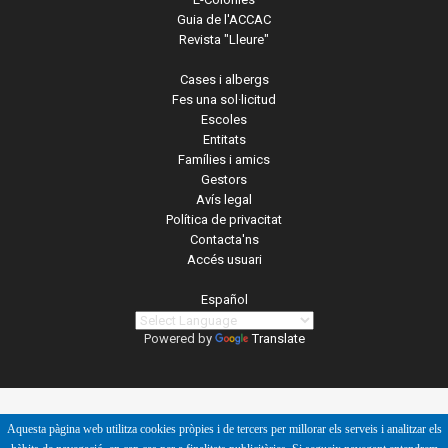
Guia de l'ACCAC
Revista "Lleure"
Cases i albergs
Fes una sol·licitud
Escoles
Entitats
Famílies i amics
Gestors
Avís legal
Política de privacitat
Contacta'ns
Accés usuari
Español
Powered by
Translate
Aquesta pàgina web utilitza cookies pròpies i de tercers per millorar els serveis i analitzar els