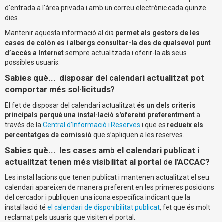
d'entrada a l'àrea privada i amb un correu electrònic cada quinze
dies.
Mantenir aquesta informació al dia
permet als gestors de les
cases de colònies i albergs consultar-la des de qualsevol punt
d’accés a Internet
sempre actualitzada i oferir-la als seus
possibles usuaris.
Sabies què... disposar del calendari actualitzat pot
comportar més sol·licituds?
El fet de disposar del calendari actualitzat
és un dels criteris
principals perquè una instal·lació s'ofereixi preferentment
a
través de la
Central d’Informació i Reserves
i que es
redueix els
percentatges de comissió
que s’apliquen a les reserves.
Sabies què... les cases amb el calendari publicat i
actualitzat tenen més visibilitat al portal de l'ACCAC?
Les instal·lacions que tenen publicat i mantenen actualitzat el seu
calendari apareixen de manera preferent en les primeres posicions
del cercador i publiquen una icona específica indicant que la
instal·lació té
el calendari de disponibilitat publicat
, fet que és molt
reclamat pels usuaris que visiten el portal.