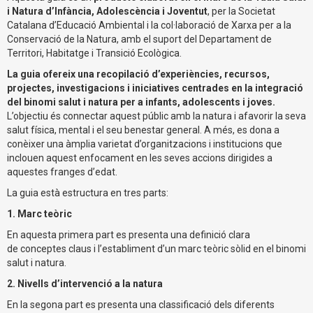
i Natura d’Infància, Adolescència i Joventut
, per la Societat
Catalana d’Educació Ambiental i la col·laboració de Xarxa per a la
Conservació de la Natura, amb el suport del Departament de
Territori, Habitatge i Transició Ecològica.
La guia ofereix una recopilació d’experiències, recursos,
projectes, investigacions i iniciatives centrades en la integració
del binomi salut i natura per a infants, adolescents i joves.
L’objectiu és connectar aquest públic amb la natura i afavorir la seva
salut física, mental i el seu benestar general. A més, es dona a
conèixer una àmplia varietat d’organitzacions i institucions que
inclouen aquest enfocament en les seves accions dirigides a
aquestes franges d’edat.
La guia està estructura en tres parts:
1. Marc teòric
En aquesta primera part es
presenta una definició clara
de conceptes claus i l’establiment d’un marc teòric sòlid en el binomi
salut i natura.
2. Nivells d’intervenció a la natura
En la segona part es presenta una classificació dels diferents