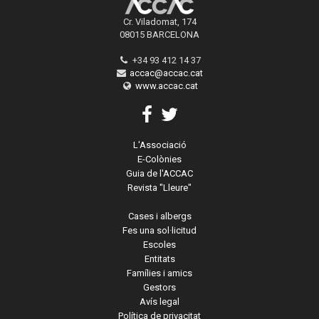
Cr. Viladomat, 174
08015 BARCELONA
+34 93 412 14 37
accac@accac.cat
www.accac.cat
L'Associació
E-Colònies
Guia de l'ACCAC
Revista "Lleure"
Cases i albergs
Fes una sol·licitud
Escoles
Entitats
Famílies i amics
Gestors
Avís legal
Política de privacitat