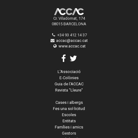
Cr. Viladomat, 174
08015 BARCELONA
+34 93 412 14 37
accac@accac.cat
www.accac.cat
L'Associació
E-Colònies
Guia de l'ACCAC
Revista "Lleure"
Cases i albergs
Fes una sol·licitud
Escoles
Entitats
Famílies i amics
Gestors