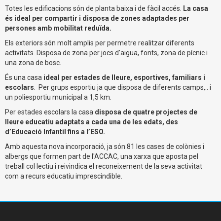
Totes les edificacions són de planta baixa i de fàcil accés.
La casa
és ideal per compartir i disposa de zones adaptades per
persones amb mobilitat reduïda.
Els exteriors són molt amplis per permetre realitzar diferents
activitats. Disposa de zona per jocs d'aigua, fonts, zona de pícnic i
una zona de bosc.
És una casa
ideal per estades de lleure, esportives, familiars i
escolars
. Per grups esportiu ja que disposa de diferents camps,.. i
un poliesportiu municipal a 1,5 km.
Per estades escolars la casa
disposa de quatre projectes de
lleure educatiu adaptats a cada una de les edats, des
d’Educació Infantil fins a l’ESO.
Amb aquesta nova incorporació, ja són 81 les cases de colònies i
albergs que formen part de l'ACCAC, una xarxa que aposta pel
treball col·lectiu i reivindica el reconeixement de la seva activitat
com a recurs educatiu imprescindible.