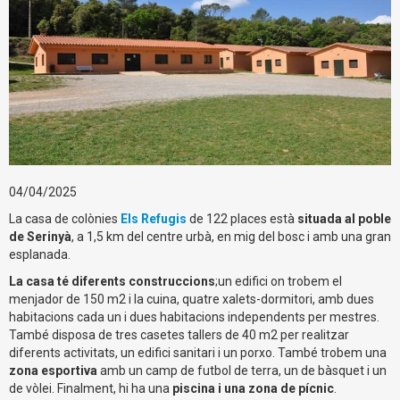
04/04/2025
La casa de colònies
Els Refugis
de 122 places està
situada al poble
de Serinyà
, a 1,5 km del centre urbà, en mig del bosc i amb una gran
esplanada.
La casa té diferents construccions
;un edifici on trobem el
menjador de 150 m2 i la cuina, quatre xalets-dormitori, amb dues
habitacions cada un i dues habitacions independents per mestres.
També disposa de tres casetes tallers de 40 m2 per realitzar
diferents activitats, un edifici sanitari i un porxo. També trobem una
zona esportiva
amb un camp de futbol de terra, un de bàsquet i un
de vòlei. Finalment, hi ha una
piscina i una zona de pícnic
.