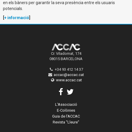
en els bàners per garantir la seva presència entre els usuaris
potencials.
[
+ informació
]
Cr. Viladomat, 174
08015 BARCELONA
+34 93 412 14 37
accac@accac.cat
www.accac.cat
L'Associació
E-Colònies
Guia de l'ACCAC
Revista "Lleure"