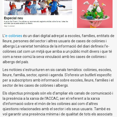
L'
e-colònies
és un diari digital adreçat a escoles, famílies, entitats de
lleure, persones del sector i altres usuaris de cases de colònies i
albergs.La varietat temàtica de la informació del diari defineix l’e-
colònies.cat com un mitjà que arriba a un públic molt divers i que té
com a nexe comú la seva vinculació amb les cases de colònies i
albergs del país.
Les notícies s’estructuren en sis canals temàtics: colònies, escoles,
lleure, família, sector, opinió i agenda. S’ofereix un butlletí específic
per a subscriptors amb informació sobre escoles, lleure, famílies i el
sector de les cases de colònies i albergs.
Els objectius principals són els d’ampliar els canals de comunicació i
la presència a la xarxa de l’ACCAC, ser el referent a la xarxa
d’informació sobre el món de les colònies així com d’altres
qüestions relacionades amb el sector i els seus usuaris. També es
vol garantir una presència mínima i de qualitat de tots els associats