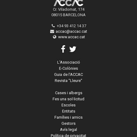
Cr. Viladomat, 174
08015 BARCELONA
+34 93 412 14 37
accac@accac.cat
www.accac.cat
L'Associació
E-Colònies
Guia de l'ACCAC
Revista "Lleure"
Cases i albergs
Fes una sol·licitud
Escoles
Entitats
Famílies i amics
Gestors
Avís legal
Política de privacitat