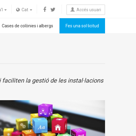
a'l
Cat
Accés usuari
Cases de colònies i albergs
Fes una sol·licitud
ciliten la gestió de les instal·lacions