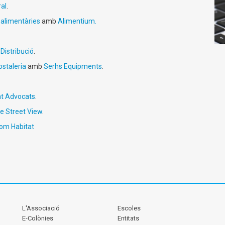
ral
.
s alimentàries
amb
Alimentium.
Distribució
.
ostaleria
amb
Serhs Equipments
.
t Advocats
.
e Street View
.
om Habitat
L'Associació
Escoles
E-Colònies
Entitats