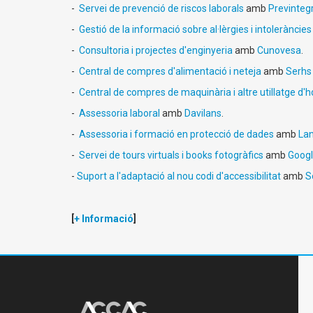
-
Servei de prevenció de riscos laborals
amb
Previnteg
-
Gestió de la informació sobre al·lèrgies i intoleràncie
-
Consultoria i projectes d'enginyeria
amb
Cunovesa
.
-
Central de compres d'alimentació i neteja
amb
Serhs 
-
Central de compres de maquinària i altre utillatge d'h
-
Assessoria laboral
amb
Davilans
.
-
Assessoria i formació en protecció de dades
amb
Lan
-
Servei de tours virtuals i books fotogràfics
amb
Googl
-
Suport a l'adaptació al nou codi d'accessibilitat
amb
S
[
+ Informació
]