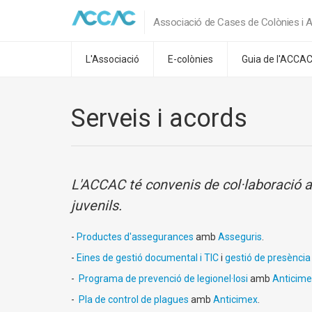
Associació de Cases de Colònies i A
L'Associació
E-colònies
Guia de l'ACCA
Serveis i acords
L'ACCAC té convenis de col·laboració am
juvenils.
-
Productes d'assegurances
amb
Asseguris
.
-
Eines de gestió documental i TIC
i
gestió de presència 
-
Programa de prevenció de legionel·losi
amb
Anticime
-
Pla de control de plagues
amb
Anticimex
.