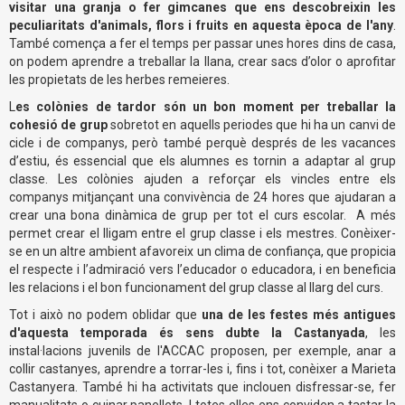
visitar una granja o fer gimcanes que ens descobreixin les
peculiaritats d'animals, flors i fruits en aquesta època de l'any
.
També comença a fer el temps per passar unes hores dins de casa,
on podem aprendre a treballar la llana, crear sacs d’olor o aprofitar
les propietats de les herbes remeieres.
L
es colònies de tardor són un bon moment per treballar la
cohesió de grup
sobretot en aquells periodes que hi ha un canvi de
cicle i de companys, però també perquè després de les vacances
d’estiu, és essencial que els alumnes es tornin a adaptar al grup
classe. Les colònies ajuden a reforçar els vincles entre els
companys
mitjançant una convivència de 24 hores que ajudaran a
crear una bona dinàmica de grup per tot el curs escolar.
A més
permet crear el lligam entre el grup classe i els mestres. Conèixer-
se en un altre ambient afavoreix un clima de confiança, que propicia
el respecte i l’admiració vers l’educador o educadora, i en beneficia
les relacions i el bon funcionament del grup classe al llarg del curs.
Tot i això no podem oblidar que
una de les festes més antigues
d'aquesta temporada és sens dubte la Castanyada
, les
instal·lacions juvenils de l'ACCAC proposen, per exemple, anar a
collir castanyes, aprendre a torrar-les i, fins i tot, conèixer a Marieta
Castanyera. També hi ha activitats que inclouen disfressar-se, fer
manualitats o cuinar panellets. I totes elles ens conviden a tastar la