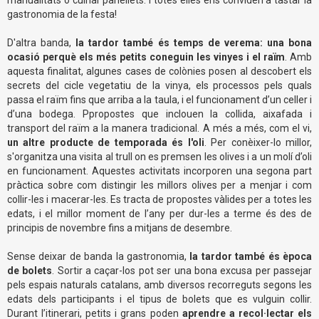
gastronomia de la festa!
D'altra banda,
la tardor també és temps de verema: una bona
ocasió perquè els més petits coneguin les vinyes i el raïm
. Amb
aquesta finalitat, algunes cases de colònies posen al descobert els
secrets del cicle vegetatiu de la vinya, els processos pels quals
passa el raïm fins que arriba a la taula, i el funcionament d’un celler i
d’una bodega. Ppropostes que inclouen la collida, aixafada i
transport del raïm a la manera tradicional. A més a més, com el vi,
un altre producte de temporada és l'oli
. Per conèixer-lo millor,
s'organitza una visita al trull on es premsen les olives i a un molí d’oli
en funcionament. Aquestes activitats incorporen una segona part
pràctica sobre com distingir les millors olives per a menjar i com
collir-les i macerar-les. Es tracta de propostes vàlides per a totes les
edats, i el millor moment de l’any per dur-les a terme és des de
principis de novembre fins a mitjans de desembre.
Sense deixar de banda la gastronomia,
la tardor també és època
de bolets
. Sortir a caçar-los pot ser una bona excusa per passejar
pels espais naturals catalans, amb diversos recorreguts segons les
edats dels participants i el tipus de bolets que es vulguin collir.
Durant l’itinerari, petits i grans poden
aprendre a recol·lectar els