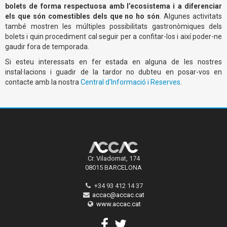
bolets de forma respectuosa amb l’ecosistema i a diferenciar
els que són comestibles dels que no ho són
. Algunes activitats
també mostren les múltiples possibilitats gastronòmiques dels
bolets i quin procediment cal seguir per a confitar-los i així poder-ne
gaudir fora de temporada.
Si esteu interessats en fer estada en alguna de les nostres
instal·lacions i guadir de la tardor no dubteu en posar-vos en
contacte amb la nostra
Central d'Informació i Reserves
.
Cr. Viladomat, 174
08015 BARCELONA
+34 93 412 14 37
accac@accac.cat
www.accac.cat