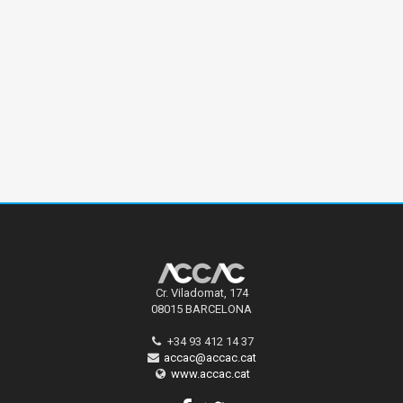
Cr. Viladomat, 174
08015 BARCELONA
+34 93 412 14 37
accac@accac.cat
www.accac.cat