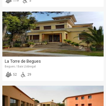
119
5
La Torre de Begues
Begues / Baix Llobregat
52
29