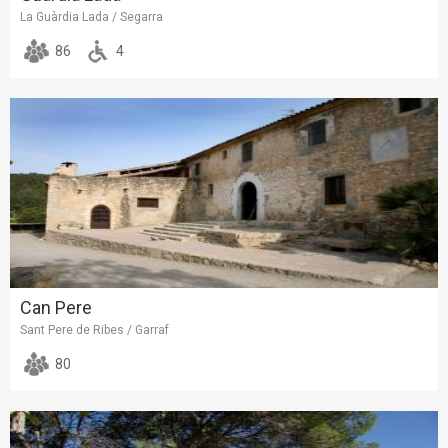
La Guàrdia Lada / Segarra
86
4
Can Pere
Sant Pere de Ribes / Garraf
80