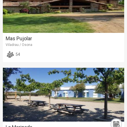
Mas Pujolar
Viladrau / Osona
54