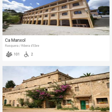
Ca Manxol
Rasquera / Ribera d'Ebre
101
2