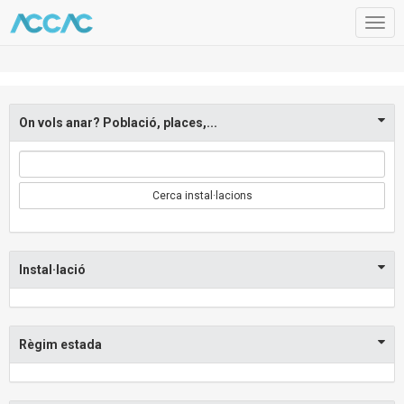
Togg
navig
On vols anar? Població, places,...
Cerca instal·lacions
Instal·lació
Règim estada