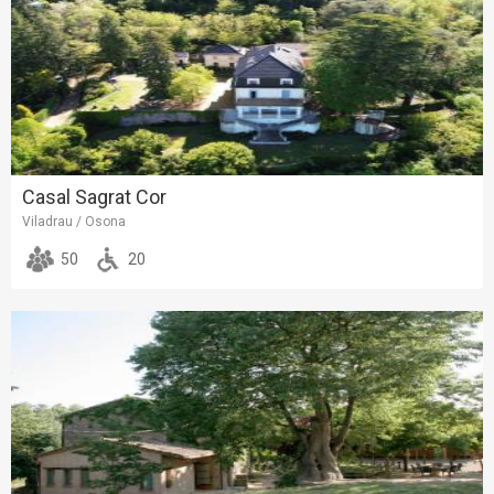
Casal Sagrat Cor
Viladrau / Osona
50
20