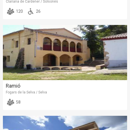
Clariana de Cardener / Solsonès
120
26
Ramió
Fogars de la Selva / Selva
58