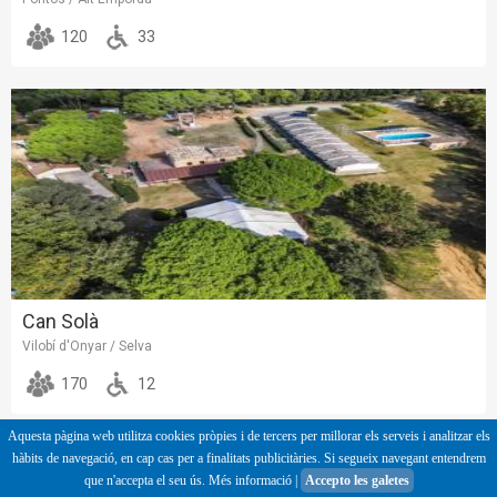
120
33
Can Solà
Vilobí d'Onyar / Selva
170
12
Aquesta pàgina web utilitza cookies pròpies i de tercers per millorar els serveis i analitzar els
hàbits de navegació, en cap cas per a finalitats publicitàries. Si segueix navegant entendrem
que n'accepta el seu ús.
Més informació
|
Accepto les galetes