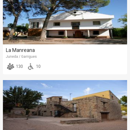
La Manreana
Juneda / Garrigues
130
10