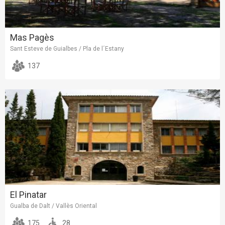
Mas Pagès
Sant Esteve de Guialbes / Pla de l´Estany
137
El Pinatar
Gualba de Dalt / Vallès Oriental
175
28