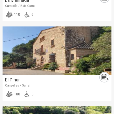
La Marinada
Cambrils / Baix Camp
110
6
El Pinar
Canyelles / Garraf
180
5