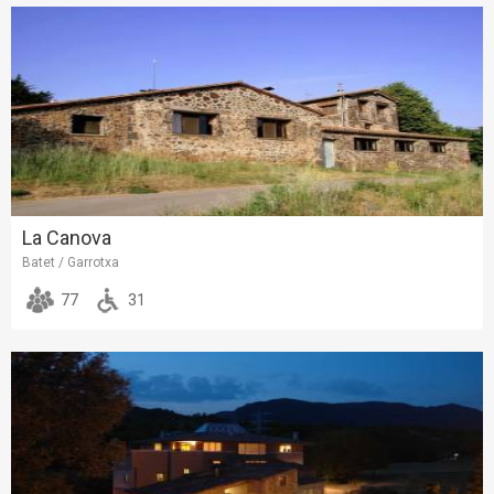
La Canova
Batet / Garrotxa
77
31