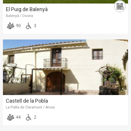
El Puig de Balenyà
Balenyà / Osona
90
3
Castell de la Pobla
La Pobla de Claramunt / Anoia
44
2