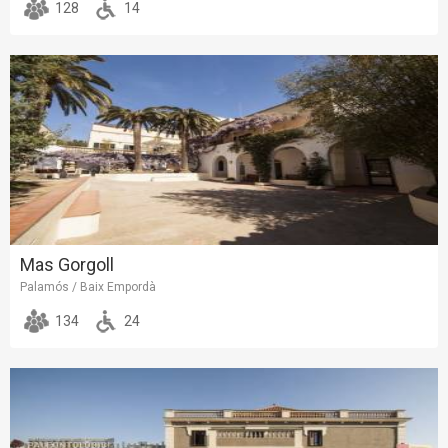
128
14
Mas Gorgoll
Palamós / Baix Empordà
134
24