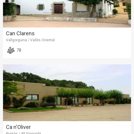
Can Clarens
Vallgorguina / Vallès Oriental
78
Ca n'Oliver
Pontós / Alt Empordà