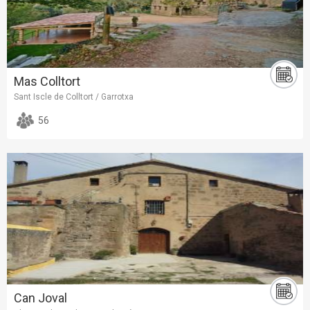
Mas Colltort
Sant Iscle de Colltort / Garrotxa
56
Can Joval