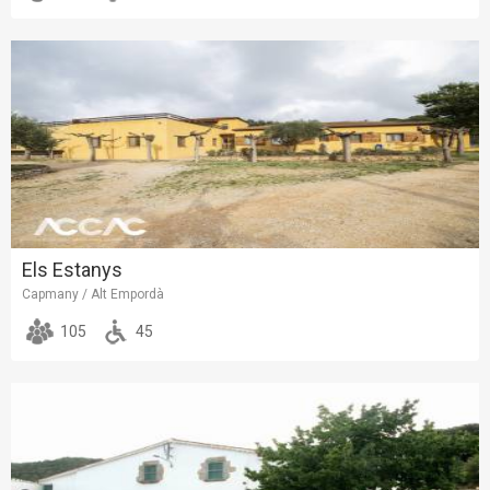
Els Estanys
Capmany / Alt Empordà
105
45