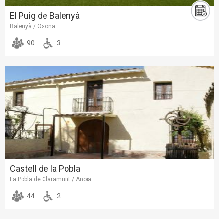
El Puig de Balenyà
Balenyà / Osona
90
3
Castell de la Pobla
La Pobla de Claramunt / Anoia
44
2