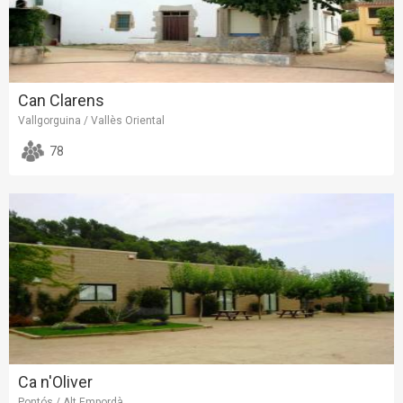
Can Clarens
Vallgorguina / Vallès Oriental
78
Ca n'Oliver
Pontós / Alt Empordà