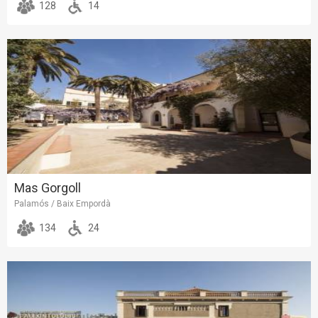
128
14
Mas Gorgoll
Palamós / Baix Empordà
134
24