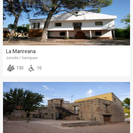
La Manreana
Juneda / Garrigues
130
10