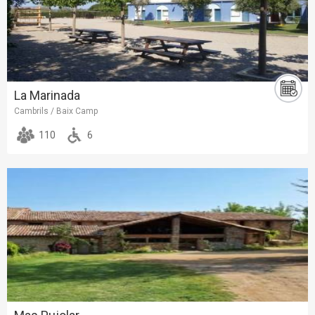
La Marinada
Cambrils / Baix Camp
110
6