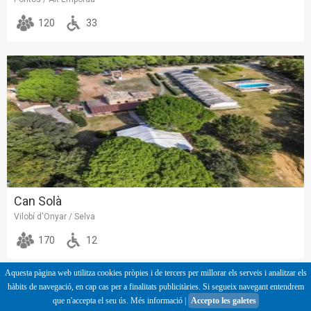
120
33
Can Solà
Vilobí d'Onyar / Selva
170
12
Aquesta pàgina web utilitza cookies pròpies i de tercers per millorar els serveis i analitzar els
hàbits de navegació, en cap cas per a finalitats publicitàries. Si segueix navegant entendrem
que n'accepta el seu ús.
Més informació
|
Accepto les galetes