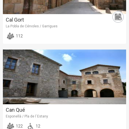
Cal Gort
La Pobla de Cérvoles / Garrigues
112
Can Qué
Esponellà / Pla de l´Estany
122
12