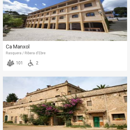
Ca Manxol
Rasquera / Ribera d'Ebre
101
2