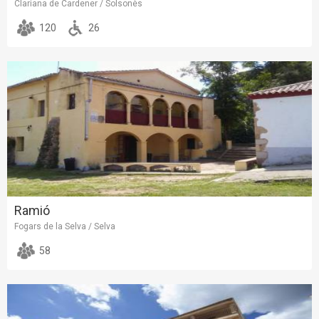
Clariana de Cardener / Solsonès
120
26
Ramió
Fogars de la Selva / Selva
58