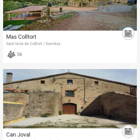
Mas Colltort
Sant Iscle de Colltort / Garrotxa
56
Can Joval