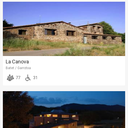
La Canova
Batet / Garrotxa
77
31