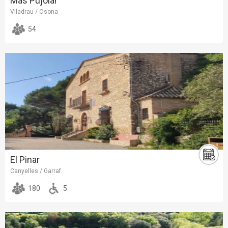
Mas Pujolar
Viladrau / Osona
54
El Pinar
Canyelles / Garraf
180
5