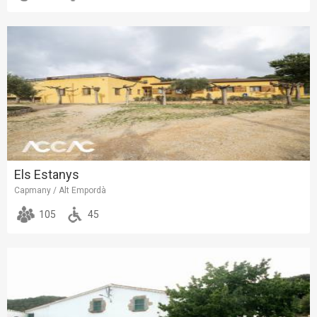
Els Estanys
Capmany / Alt Empordà
105
45