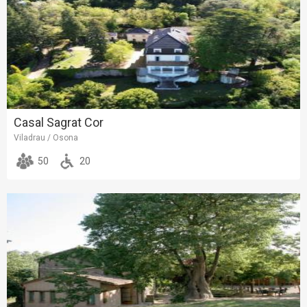
Casal Sagrat Cor
Viladrau / Osona
50
20