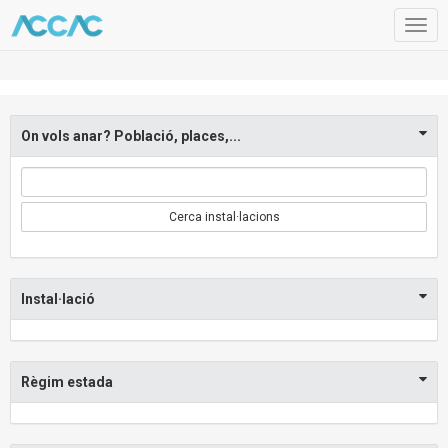
Togg
navig
On vols anar? Població, places,...
Cerca instal·lacions
Instal·lació
Règim estada