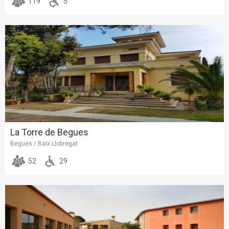
119
5
La Torre de Begues
Begues / Baix Llobregat
52
29