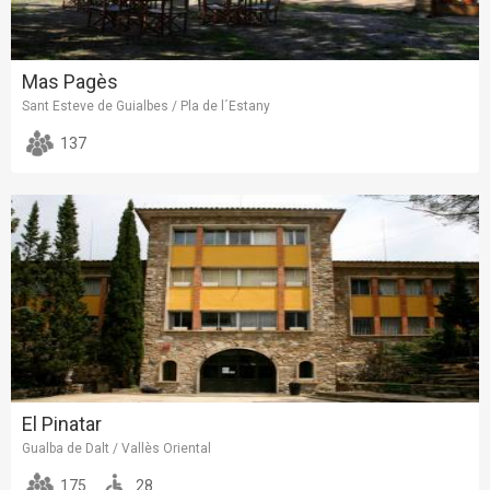
Mas Pagès
Sant Esteve de Guialbes / Pla de l´Estany
137
El Pinatar
Gualba de Dalt / Vallès Oriental
175
28