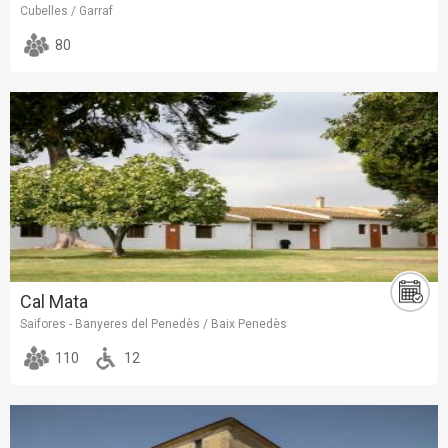
Cubelles / Garraf
80
Cal Mata
Saifores - Banyeres del Penedès / Baix Penedès
110
12