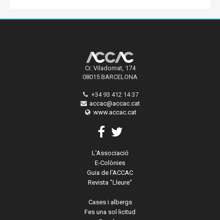
Cr. Viladomat, 174
08015 BARCELONA
+34 93 412 14 37
accac@accac.cat
www.accac.cat
L'Associació
E-Colònies
Guia de l'ACCAC
Revista "Lleure"
Cases i albergs
Fes una sol·licitud