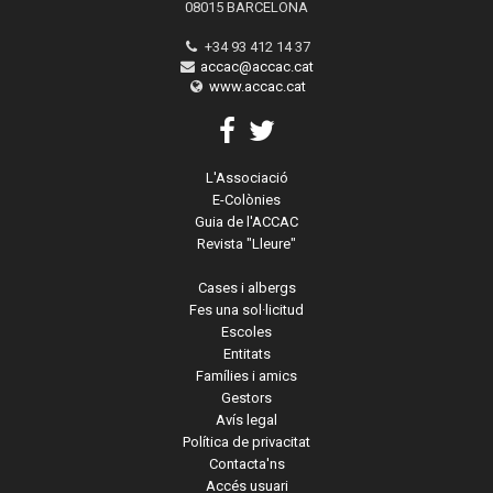
08015 BARCELONA
+34 93 412 14 37
accac@accac.cat
www.accac.cat
L'Associació
E-Colònies
Guia de l'ACCAC
Revista "Lleure"
Cases i albergs
Fes una sol·licitud
Escoles
Entitats
Famílies i amics
Gestors
Avís legal
Política de privacitat
Contacta'ns
Accés usuari